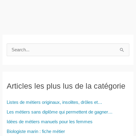
R
e
c
h
e
Articles les plus lus de la catégorie
r
c
Listes de métiers originaux, insolites, drôles et…
h
Les métiers sans diplôme qui permettent de gagner…
e
Idées de métiers manuels pour les femmes
r
Biologiste marin : fiche métier